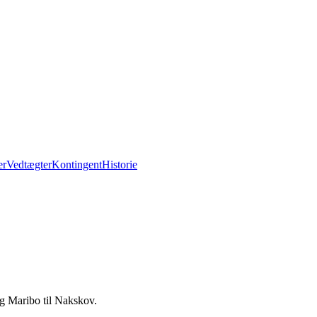
er
Vedtægter
Kontingent
Historie
g Maribo til Nakskov.