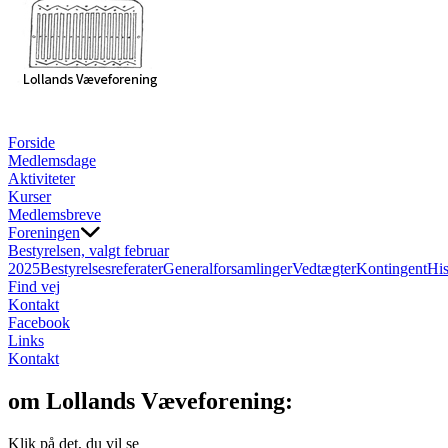
Forside
Medlemsdage
Aktiviteter
Kurser
Medlemsbreve
Foreningen
Bestyrelsen, valgt februar
2025
Bestyrelsesreferater
Generalforsamlinger
Vedtægter
Kontingent
His
Find vej
Kontakt
Facebook
Links
Kontakt
om Lollands Væveforening:
Klik på det, du vil se