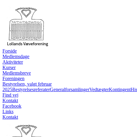
Forside
Medlemsdage
Aktiviteter
Kurser
Medlemsbreve
Foreningen
Bestyrelsen, valgt februar
2025
Bestyrelsesreferater
Generalforsamlinger
Vedtægter
Kontingent
His
Find vej
Kontakt
Facebook
Links
Kontakt