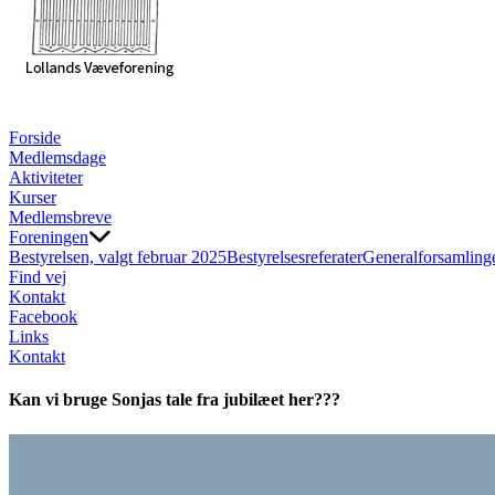
Forside
Medlemsdage
Aktiviteter
Kurser
Medlemsbreve
Foreningen
Bestyrelsen, valgt februar 2025
Bestyrelsesreferater
Generalforsamling
Find vej
Kontakt
Facebook
Links
Kontakt
Kan vi bruge Sonjas tale fra jubilæet her???